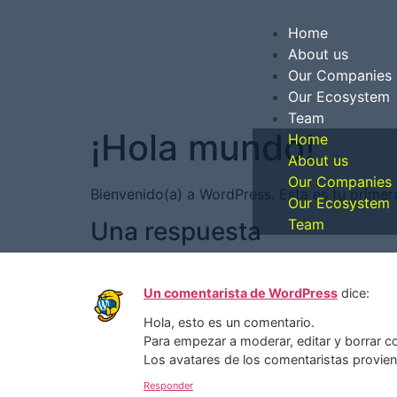
Home
About us
Our Companies
Our Ecosystem
Team
¡Hola mundo!
Home
About us
Our Companies
Bienvenido(a) a WordPress. Esta es tu primera
Our Ecosystem
Team
Una respuesta
Un comentarista de WordPress
dice:
Hola, esto es un comentario.
Para empezar a moderar, editar y borrar com
Los avatares de los comentaristas provie
Responder