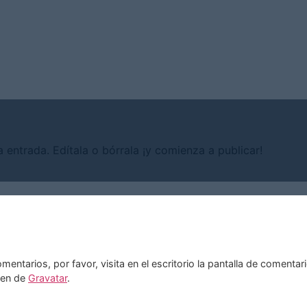
 entrada. Edítala o bórrala ¡y comienza a publicar!
entarios, por favor, visita en el escritorio la pantalla de comentar
nen de
Gravatar
.